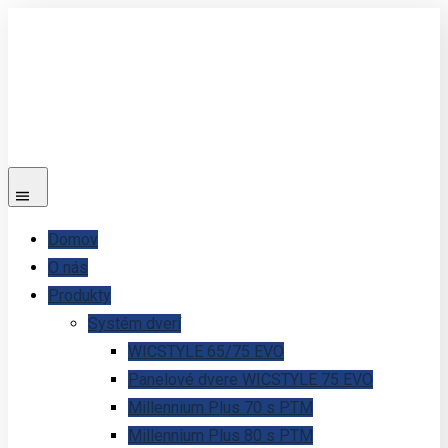
Domov
O nás
Produkty
Systém dverí
WICSTYLE 65/75 EVO
Panelové dvere WICSTYLE 75 EVO
Millennium Plus 70 s PTM
Millennium Plus 80 s PTM