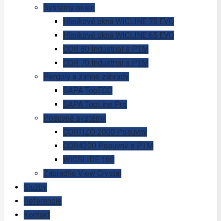
Systémy okien
Hliníkové okná WICLINE 75 EVO
Hliníkové okná WICLINE 65 EVO
COR 80 Industrial s PTM
COR 70 Industrial s PTM
Pergoly a zimné záhrady
SAPA TopECO
SAPA TopLine Pro
Posuvné systémy
CORTIZO 2000 Posuvný
COR4200 Posuvný s PTM
WICSLIDE 160
Zábradlie View Crystal
Služby
Referencie
Kontakt