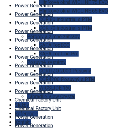
Hliníkové okná WICLINE 75 EVO
Power Generation
Hliníkové okná WICLINE 65 EVO
Power Generation
COR 80 Industrial s PTM
Power Generation
COR 70 Industrial s PTM
Power Generation
Pergoly a zimné záhrady
Power Generation
SAPA TopECO
Power Generation
SAPA TopLine Pro
Power Generation
Posuvné systémy
Power Generation
CORTIZO 2000 Posuvný
Power Generation
COR4200 Posuvný s PTM
Power Generation
WICSLIDE 160
Power Generation
Zábradlie View Crystal
Chemical Factory Unit
Služby
Chemical Factory Unit
Referencie
Power Generation
Kontakt
Power Generation