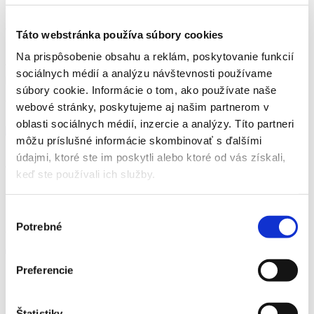
cupidatat non proident sunt in culpa.
Why Choose us
Táto webstránka používa súbory cookies
Na prispôsobenie obsahu a reklám, poskytovanie funkcií
Auis nostrud exercitation ullamc laboris sed nisit aliquip ex
sociálnych médií a analýzu návštevnosti používame
bea sed consequat ipsum duis sit amet consecter adipisicing
súbory cookie. Informácie o tom, ako používate naše
elit sed ipsum eiusmod tempor incididunt ut labore.
webové stránky, poskytujeme aj našim partnerom v
oblasti sociálnych médií, inzercie a analýzy. Títo partneri
môžu príslušné informácie skombinovať s ďalšími
údajmi, ktoré ste im poskytli alebo ktoré od vás získali,
Well Maintained
keď ste používali ich služby.
Incididunt laboret dolore magna exercitation laboris nisis
Výber
Potrebné
súhlasu
dolor in derit in voluptate velit.
Preferencie
Modern Equipments
Štatistiky