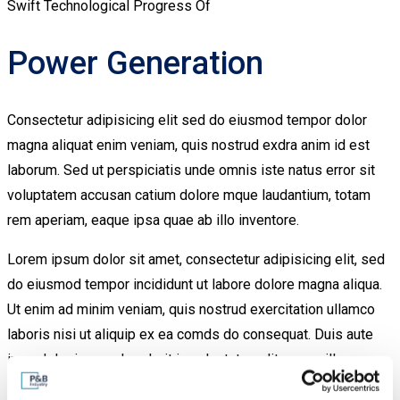
Swift Technological Progress Of
Power Generation
Consectetur adipisicing elit sed do eiusmod tempor dolor
magna aliquat enim veniam, quis nostrud exdra anim id est
laborum. Sed ut perspiciatis unde omnis iste natus error sit
voluptatem accusan catium dolore mque laudantium, totam
rem aperiam, eaque ipsa quae ab illo inventore.
Lorem ipsum dolor sit amet, consectetur adipisicing elit, sed
do eiusmod tempor incididunt ut labore dolore magna aliqua.
Ut enim ad minim veniam, quis nostrud exercitation ullamco
laboris nisi ut aliquip ex ea comds do consequat. Duis aute
irure dolor in reprehenderit in voluptate velit esse cillum
dolore eu fugiat nulla paria tur. Excepteur sint occaecat