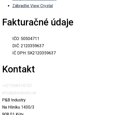
Zábradlie View Crystal
Fakturačné údaje
IČO: 50504711
DIČ: 2120359637
IČ DPH: SK2120359637
Kontakt
+421908418702
info@pbindustry.sk
P&B Industry
Na Hliníku 1430/3
908 01 Kúty