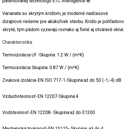
patentovanej technológii ETC Intelligence ®.
Varianata so skrytým krídlom, je moderné nadčasové
dizajnové riešenie pre akúkoľvek stavbu. Krídlo je pohľadovo
skryté, tým pádom vyzerajú rovnako aj fixné aj otváravé okná.
Charakteristika
Termoizolácia Uf -Skupina: 1.2 W / (m²K)
Termoizolácia Skupina: 0.87 W / (m²K)
Zvuková izolácia-EN ISO 717-1-Skupina:až do 50 (-1;-4) dB
Vzduchotesnosť-EN 12207-Skupina:4
Vodotesnosť-EN 12208- Skupina:až do E1200
Mechanická trvácnosť-EN 13115- Skupina: až do 4