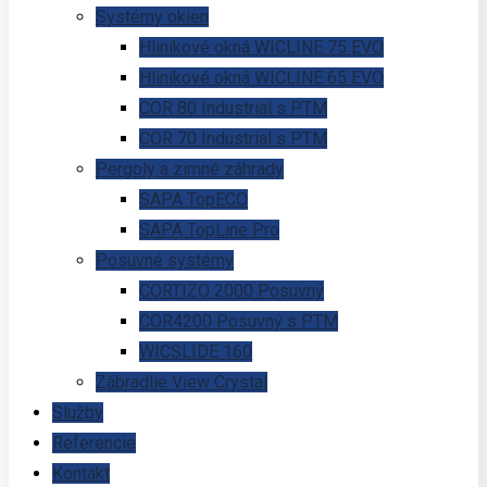
Systémy okien
Hliníkové okná WICLINE 75 EVO
Hliníkové okná WICLINE 65 EVO
COR 80 Industrial s PTM
COR 70 Industrial s PTM
Pergoly a zimné záhrady
SAPA TopECO
SAPA TopLine Pro
Posuvné systémy
CORTIZO 2000 Posuvný
COR4200 Posuvný s PTM
WICSLIDE 160
Zábradlie View Crystal
Služby
Referencie
Kontakt