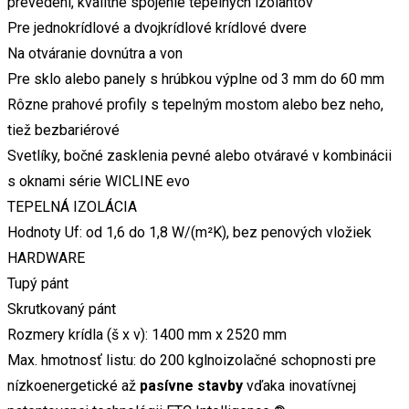
prevedení, kvalitné spojenie tepelných izolantov
Pre jednokrídlové a dvojkrídlové krídlové dvere
Na otváranie dovnútra a von
Pre sklo alebo panely s hrúbkou výplne od 3 mm do 60 mm
Rôzne prahové profily s tepelným mostom alebo bez neho,
tiež bezbariérové
Svetlíky, bočné zasklenia pevné alebo otváravé v kombinácii
s oknami série WICLINE evo
TEPELNÁ IZOLÁCIA
Hodnoty Uf: od 1,6 do 1,8 W/(m²K), bez penových vložiek
HARDWARE
Tupý pánt
Skrutkovaný pánt
Rozmery krídla (š x v): 1400 mm x 2520 mm
Max. hmotnosť listu: do 200 kglnoizolačné schopnosti pre
nízkoenergetické až
pasívne stavby
vďaka inovatívnej