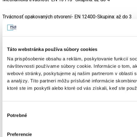
Trvácnosť opakovaných otvorení- EN 12400-Skupina: až do 3
S rozšírenými formátmi krídel, možnosťou jednoduchého
alebo dvojitého krídla a bezbariérovým prahom tieto dvere s
hliníkovým oknom otvárané dovnútra alebo von ponúkajú novú
Táto webstránka používa súbory cookies
slobodu v architektonickom dizajne. Špičkový technický výkon
Na prispôsobenie obsahu a reklám, poskytovanie funkcií soc
a príkladná tepelná izolácia stanovujú nové štandardy.
návštevnosti používame súbory cookie. Informácie o tom, a
webové stránky, poskytujeme aj našim partnerom v oblasti so
a analýzy. Títo partneri môžu príslušné informácie skombino
ktoré ste im poskytli alebo ktoré od vás získali, keď ste použí
Dizajnový vzhľad
Optimalizovaný výrobný proces
Výber
Potrebné
súhlasu
Ponuka koordinovaná s environmentálnym označovaním
Preferencie