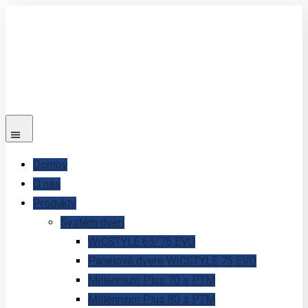
Domov
O nás
Produkty
Systém dverí
WICSTYLE 65/75 EVO
Panelové dvere WICSTYLE 75 EVO
Millennium Plus 70 s PTM
Millennium Plus 80 s PTM