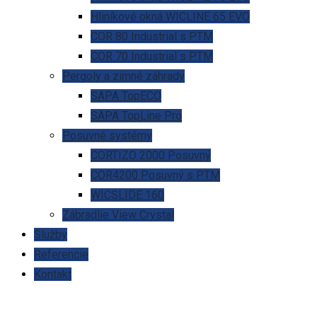
Hliníkové okná WICLINE 65 EVO
COR 80 Industrial s PTM
COR 70 Industrial s PTM
Pergoly a zimné záhrady
SAPA TopECO
SAPA TopLine Pro
Posuvné systémy
CORTIZO 2000 Posuvný
COR4200 Posuvný s PTM
WICSLIDE 160
Zábradlie View Crystal
Služby
Referencie
Kontakt