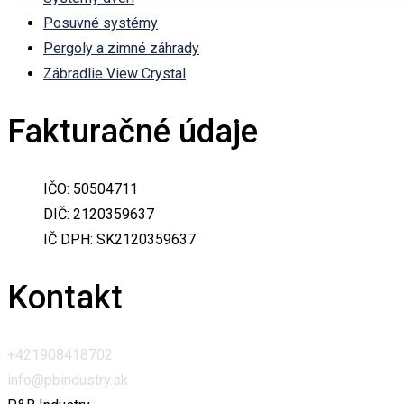
Posuvné systémy
Pergoly a zimné záhrady
Zábradlie View Crystal
Fakturačné údaje
IČO: 50504711
DIČ: 2120359637
IČ DPH: SK2120359637
Kontakt
+421908418702
info@pbindustry.sk