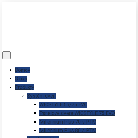
Domov
O nás
Produkty
Systém dverí
WICSTYLE 65/75 EVO
Panelové dvere WICSTYLE 75 EVO
Millennium Plus 70 s PTM
Millennium Plus 80 s PTM