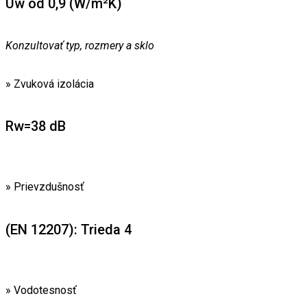
Uw od 0,9 (W/m²K)
Konzultovať typ, rozmery a sklo
» Zvuková izolácia
Rw=38 dB
» Prievzdušnosť
(EN 12207): Trieda 4
» Vodotesnosť