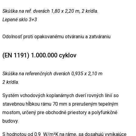
Skúška na ref. dverách 1,80 x 2,20 m, 2 krídla.
Lepené sklo 3+3
Odolnosť proti opakovanému otváraniu a zatváraniu
(EN 1191) 1.000.000 cyklov
Skúška na referenčných dverách 0,935 x 2,10 m
2 krídla.
Systém vchodových koplanárnych dverí rovných línií so
stavebnou hĺbkou rámu 70 mm s prerušeným tepelným
mostom, určený pre obchodné priestory a polyfunkčné
budovy.
S hodnotou od 0.9 W/m²K na ráme, sa dosahujú vynikajúce