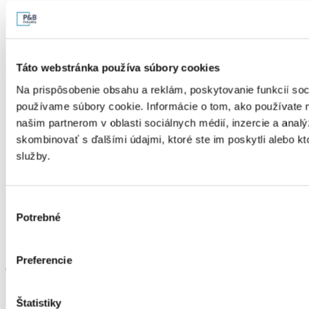
Táto webstránka používa súbory cookies
Na prispôsobenie obsahu a reklám, poskytovanie funkcií soc
používame súbory cookie. Informácie o tom, ako používate 
našim partnerom v oblasti sociálnych médií, inzercie a analý
skombinovať s ďalšími údajmi, ktoré ste im poskytli alebo kto
služby.
Výber
Potrebné
súhlasu
Dizajnový vzhľad
Preferencie
Optimalizovaný výrobný proces
Ponuka koordinovaná s environmentálnym označovaním
Štatistiky