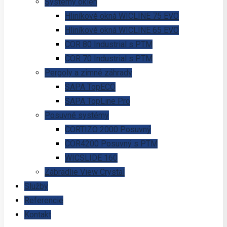
Systémy okien
Hliníkové okná WICLINE 75 EVO
Hliníkové okná WICLINE 65 EVO
COR 80 Industrial s PTM
COR 70 Industrial s PTM
Pergoly a zimné záhrady
SAPA TopECO
SAPA TopLine Pro
Posuvné systémy
CORTIZO 2000 Posuvný
COR4200 Posuvný s PTM
WICSLIDE 160
Zábradlie View Crystal
Služby
Referencie
Kontakt