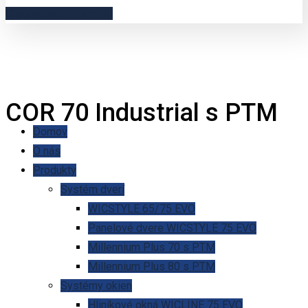
Chcem cenovú ponuku
COR 70 Industrial s PTM
Domov
O nás
Produkty
Systém dverí
WICSTYLE 65/75 EVO
Panelové dvere WICSTYLE 75 EVO
Millennium Plus 70 s PTM
Millennium Plus 80 s PTM
Systémy okien
Hliníkové okná WICLINE 75 EVO