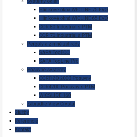
Systémy okien
Hliníkové okná WICLINE 75 EVO
Hliníkové okná WICLINE 65 EVO
COR 80 Industrial s PTM
COR 70 Industrial s PTM
Pergoly a zimné záhrady
SAPA TopECO
SAPA TopLine Pro
Posuvné systémy
CORTIZO 2000 Posuvný
COR4200 Posuvný s PTM
WICSLIDE 160
Zábradlie View Crystal
Služby
Referencie
Kontakt