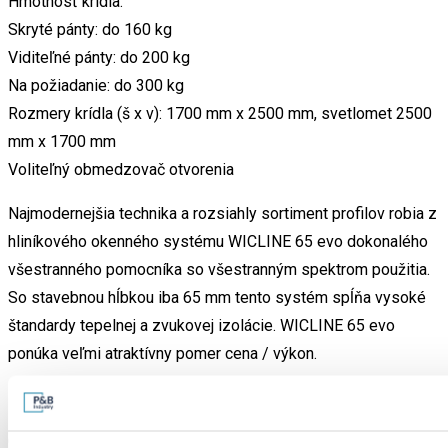
Hmotnosť krídla:
Skryté pánty: do 160 kg
Viditeľné pánty: do 200 kg
Na požiadanie: do 300 kg
Rozmery krídla (š x v): 1700 mm x 2500 mm, svetlomet 2500
mm x 1700 mm
Voliteľný obmedzovač otvorenia
Najmodernejšia technika a rozsiahly sortiment profilov robia z
hliníkového okenného systému WICLINE 65 evo dokonalého
všestranného pomocníka so všestranným spektrom použitia.
So stavebnou hĺbkou iba 65 mm tento systém spĺňa vysoké
štandardy tepelnej a zvukovej izolácie. WICLINE 65 evo
ponúka veľmi atraktívny pomer cena / výkon.
Dizajnový vzhľad
Optimalizovaný výrobný proces