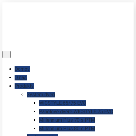
Domov
O nás
Produkty
Systém dverí
WICSTYLE 65/75 EVO
Panelové dvere WICSTYLE 75 EVO
Millennium Plus 70 s PTM
Millennium Plus 80 s PTM