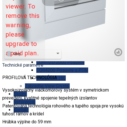
viewer. To
Hliníkové okná WICLINE 65 EVO
COR 80 Industrial s PTM
remove this
COR 70 Industrial s PTM
warning,
Pergoly a zimné záhrady
please
SAPA TopECO
upgrade to
SAPA TopLine Pro
a paid plan.
Posuvné systémy
Grey
CORTIZO 2000 Posuvný
Technické parametre
COR4200 Posuvný s PTM
PROFILOVÁ TECHNOLÓGIA
WICSLIDE 160
Zábradlie View Crystal
Vysokoizolačný viackomorový systém v symetrickom
Služby
prevedení, kvalitné spojenie tepelných izolantov
Referencie
Patentovaná technológia rohového a tupého spoja pre vysokú
Kontakt
tuhosť rámov a krídel
Hrúbka výplne do 59 mm