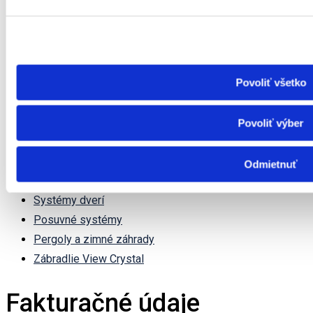
China
Canada
Russia
Povoliť všetko
Germany
Povoliť výber
Produkty
Odmietnuť
Systémy okien
Systémy dverí
Posuvné systémy
Pergoly a zimné záhrady
Zábradlie View Crystal
Fakturačné údaje