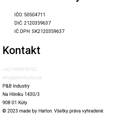
IČO: 50504711
DIČ: 2120359637
IČ DPH: SK2120359637
Kontakt
+421908418702
info@pbindustry.sk
P&B Industry
Na Hliníku 1430/3
908 01 Kúty
© 2023 made by Harton. Všetky práva vyhradené.