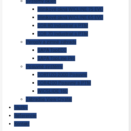
Systémy okien
Hliníkové okná WICLINE 75 EVO
Hliníkové okná WICLINE 65 EVO
COR 80 Industrial s PTM
COR 70 Industrial s PTM
Pergoly a zimné záhrady
SAPA TopECO
SAPA TopLine Pro
Posuvné systémy
CORTIZO 2000 Posuvný
COR4200 Posuvný s PTM
WICSLIDE 160
Zábradlie View Crystal
Služby
Referencie
Kontakt