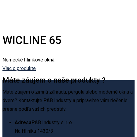
WICLINE 65
Nemecké hliníkové okná
Viac o produkte
Máte záujem o naše produkty ?
Máte záujem o zimnú záhradu, pergolu alebo moderné okná a
dvere? Kontaktujte P&B Industry a pripravíme vám riešenie
presne podľa vašich predstáv.
Adresa
P&B Industry s. r. o.
Na Hliníku 1430/3