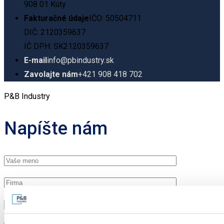
908 01 Kúty
Fakturačné údaje
IČO: 50504711
DIČ: 2120359637
IČ DPH: SK2120359637
E-mail
info@pbindustry.sk
Zavolajte nám
+421 908 418 702
P&B Industry
Napíšte nám