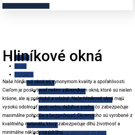
Chcem cenovú ponuku
Hliníkové okná
Domov
O nás
Produkty
Naše hliníkové okná sú synonymom kvality a spoľahlivosti.
Systém dverí
Cieľom je poskytovať našim zákazníkom okná, ktoré sú nielen
WICSTYLE 65/75 EVO
krásne, ale aj praktické a odolné. Naše hliníkové okná majú
Panelové dvere WICSTYLE 75 EVO
vysokú odolnosť proti vetru, dažďu a snehu, čo zabezpečuje
Millennium Plus 70 s PTM
maximálne pohodlie a bezpečnosť. Okrem toho sú vyrobené z
Millennium Plus 80 s PTM
kvalitného materiálu, ktorý zabezpečuje dlhú životnosť a
Systémy okien
minimálne náklady na údržbu.
Hliníkové okná WICLINE 75 EVO