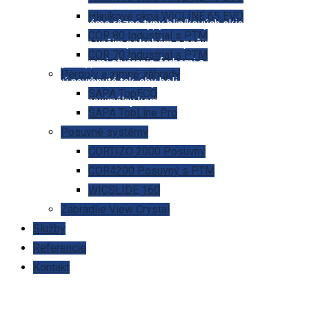
Hliníkové okná WICLINE 65 EVO
V našej ponuke máme rôzne typy hliníkových okien, ktoré sa
COR 80 Industrial s PTM
ľahko prispôsobia vašim potrebám a požiadavkám. Ponúkame
COR 70 Industrial s PTM
okná s rôznymi typmi otvárania, farbami a dizajnmi. Všetky
Pergoly a zimné záhrady
naše okná sú navrhnuté tak, aby boli jednoducho ovládateľné a
SAPA TopECO
aby poskytovali maximálny komfort.
SAPA TopLine Pro
Posuvné systémy
CORTIZO 2000 Posuvný
COR4200 Posuvný s PTM
WICSLIDE 160
Zábradlie View Crystal
Služby
Referencie
Kontakt