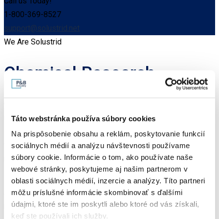
Call us Today!
1-800-369-8527
support@solustrid.net
We Are Solustrid
Chemical Research
Consectetur adipisicing elit sed do eiusmod tempor dolor
magna aliquat enim veniam, quis nostrud exdra anim id est
Táto webstránka používa súbory cookies
laborum. Sed ut perspiciatis unde omnis iste natus error sit
Na prispôsobenie obsahu a reklám, poskytovanie funkcií
voluptatem accusan catium dolore mque laudantium, totam
sociálnych médií a analýzu návštevnosti používame
súbory cookie. Informácie o tom, ako používate naše
rem aperiam, eaque ipsa quae ab illo inventore.
webové stránky, poskytujeme aj našim partnerom v
Lorem ipsum dolor sit amet, consectetur adipisicing elit, sed
oblasti sociálnych médií, inzercie a analýzy. Títo partneri
môžu príslušné informácie skombinovať s ďalšími
do eiusmod tempor incididunt ut labore dolore magna aliqua.
údajmi, ktoré ste im poskytli alebo ktoré od vás získali,
Ut enim ad minim veniam, quis nostrud exercitation ullamco
keď ste používali ich služby.