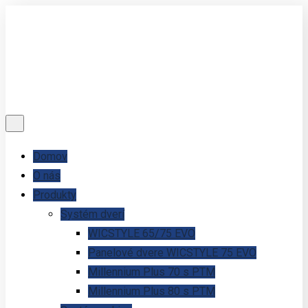
Domov
O nás
Produkty
Systém dverí
WICSTYLE 65/75 EVO
Panelové dvere WICSTYLE 75 EVO
Millennium Plus 70 s PTM
Millennium Plus 80 s PTM