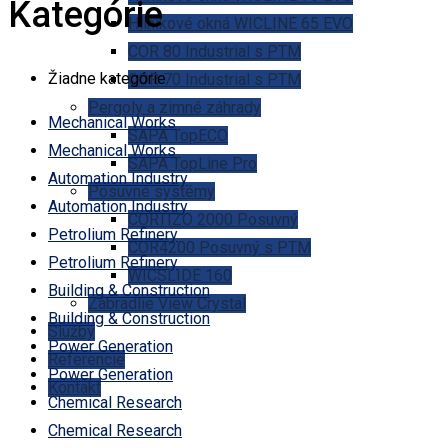
Kategórie
Hliníkové okná WICLINE 65 EVO
COR 80 Industrial s PTM
Žiadne kategórie
COR 70 Industrial s PTM
Pergoly a zimné záhrady
Mechanical Works
SAPA TopECO
Mechanical Works
SAPA TopLine Pro
Automation Industry
Posuvné systémy
Automation Industry
CORTIZO 2000 Posuvný
Petrolium Refinery
COR4200 Posuvný s PTM
Petrolium Refinery
WICSLIDE 160
Building & Construction
Zábradlie View Crystal
Building & Construction
Služby
Power Generation
Referencie
Power Generation
Kontakt
Chemical Research
Chemical Research