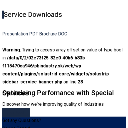
Service Downloads
Presentation PDF
Brochure DOC
Warning
: Trying to access array offset on value of type bool
in
/data/0/2/02e73f25-82e0-40b6-b83b-
f115470ca946/pbindustry.sk/web/wp-
content/plugins/solustrid-core/widgets/solustrip-
sidebar-service-banner.php
on line
28
Optimising Perfomance with Special Services
Discover how we're improving quality of Industries
get in touch
Got any Questions?