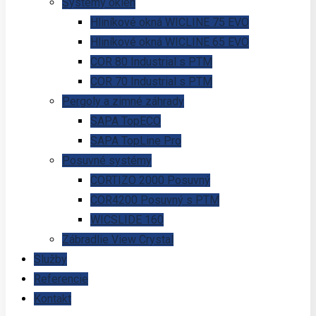
Systémy okien
Hliníkové okná WICLINE 75 EVO
Hliníkové okná WICLINE 65 EVO
COR 80 Industrial s PTM
COR 70 Industrial s PTM
Pergoly a zimné záhrady
SAPA TopECO
SAPA TopLine Pro
Posuvné systémy
CORTIZO 2000 Posuvný
COR4200 Posuvný s PTM
WICSLIDE 160
Zábradlie View Crystal
Služby
Referencie
Kontakt