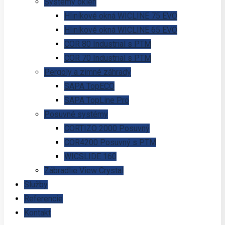
Systémy okien
Hliníkové okná WICLINE 75 EVO
Hliníkové okná WICLINE 65 EVO
COR 80 Industrial s PTM
COR 70 Industrial s PTM
Pergoly a zimné záhrady
SAPA TopECO
SAPA TopLine Pro
Posuvné systémy
CORTIZO 2000 Posuvný
COR4200 Posuvný s PTM
WICSLIDE 160
Zábradlie View Crystal
Služby
Referencie
Kontakt