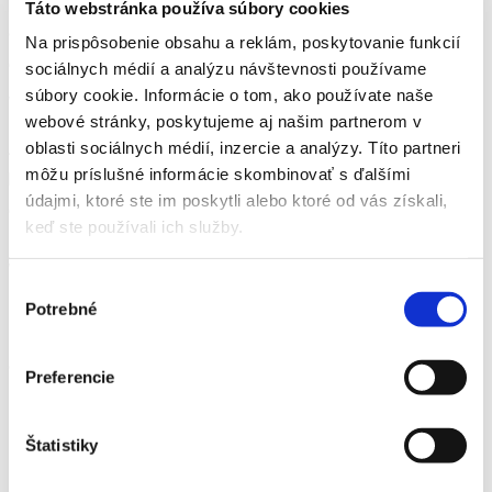
irure dolor in reprehenderit in voluptate velit esse cillum
Táto webstránka používa súbory cookies
dolore eu fugiat nulla paria tur. Excepteur sint occaecat
Na prispôsobenie obsahu a reklám, poskytovanie funkcií
cupidatat non proident sunt in culpa.
sociálnych médií a analýzu návštevnosti používame
súbory cookie. Informácie o tom, ako používate naše
Why Choose us
webové stránky, poskytujeme aj našim partnerom v
Auis nostrud exercitation ullamc laboris sed nisit aliquip ex
oblasti sociálnych médií, inzercie a analýzy. Títo partneri
môžu príslušné informácie skombinovať s ďalšími
bea sed consequat ipsum duis sit amet consecter adipisicing
údajmi, ktoré ste im poskytli alebo ktoré od vás získali,
elit sed ipsum eiusmod tempor incididunt ut labore.
keď ste používali ich služby.
Well Maintained
Výber
Potrebné
súhlasu
Incididunt laboret dolore magna exercitation laboris nisis
dolor in derit in voluptate velit.
Preferencie
Modern Equipments
Štatistiky