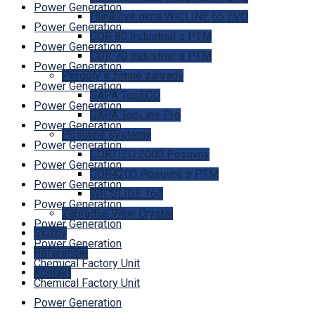
Power Generation
Hliníkové okná WICLINE 65 EVO
Power Generation
COR 80 Industrial s PTM
Power Generation
COR 70 Industrial s PTM
Power Generation
Pergoly a zimné záhrady
Power Generation
SAPA TopECO
Power Generation
SAPA TopLine Pro
Power Generation
Posuvné systémy
Power Generation
CORTIZO 2000 Posuvný
Power Generation
COR4200 Posuvný s PTM
Power Generation
WICSLIDE 160
Power Generation
Zábradlie View Crystal
Power Generation
Služby
Power Generation
Referencie
Chemical Factory Unit
Kontakt
Chemical Factory Unit
Power Generation