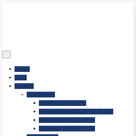
Domov
O nás
Produkty
Systém dverí
WICSTYLE 65/75 EVO
Panelové dvere WICSTYLE 75 EVO
Millennium Plus 70 s PTM
Millennium Plus 80 s PTM