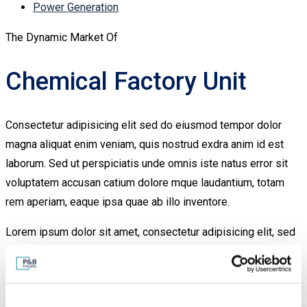
Power Generation
The Dynamic Market Of
Chemical Factory Unit
Consectetur adipisicing elit sed do eiusmod tempor dolor
magna aliquat enim veniam, quis nostrud exdra anim id est
laborum. Sed ut perspiciatis unde omnis iste natus error sit
voluptatem accusan catium dolore mque laudantium, totam
rem aperiam, eaque ipsa quae ab illo inventore.
Lorem ipsum dolor sit amet, consectetur adipisicing elit, sed
do eiusmod tempor incididunt ut labore dolore magna aliqua.
Ut enim ad minim veniam, quis nostrud exercitation ullamco
laboris nisi ut aliquip ex ea comds do consequat. Duis aute