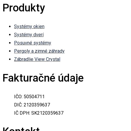
Produkty
Systémy okien
Systémy dverí
Posuvné systémy
Pergoly a zimné záhrady
Zábradlie View Crystal
Fakturačné údaje
IČO: 50504711
DIČ: 2120359637
IČ DPH: SK2120359637